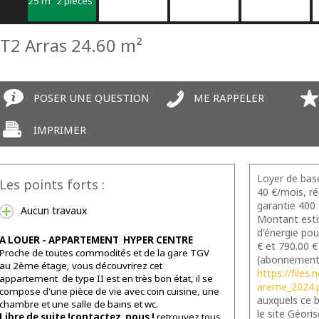
T2 Arras
24.60 m²
POSER UNE QUESTION
ME RAPPELER
IMPRIMER
Loyer de bas
Les points forts :
40 €/mois, ré
garantie 400 
Aucun travaux
Montant esti
d'énergie pou
A LOUER - APPARTEMENT HYPER CENTRE
€ et 790.00 €
Proche de toutes commodités et de la gare TGV
(abonnements
au 2ème étage, vous découvrirez cet
https://files
appartement de type II est en très bon état, il se
areme_2024.
compose d'une pièce de vie avec coin cuisine, une
auxquels ce b
chambre et une salle de bains et wc.
le site Géori
Libre de suite !contactez nous !
retrouvez tous