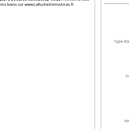
nos biens sur www.LaRucheImmoArras.fr
Type d'
S
A