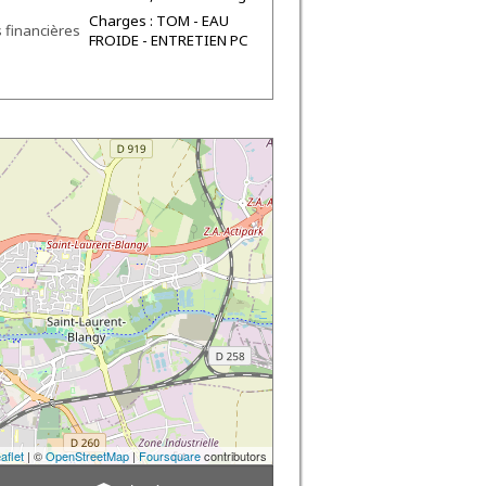
Charges : TOM - EAU
s financières
FROIDE - ENTRETIEN PC
aflet
| ©
OpenStreetMap
|
Foursquare
contributors