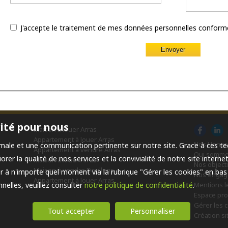
J'accepte le traitement de mes données personnelles confo
rité pour nous
Maison à louer Arras
Appartement à louer Arras
Nos Honor
ptimale et une communication pertinente sur notre site. Grace à ces
Appartement à vendre Arras
Qui somm
rer la qualité de nos services et la convivialité de notre site inter
Maison à louer Arras
Nos objecti
Maison à vendre Doullens
 à n'importe quel moment via la rubrique "Gérer les cookies" en bas d
Nos enga
Appartement à louer Arras
elles, veuillez consulter
notre politique de confidentialité
.
Mentions l
Espace pro
Gérer les 
Tout accepter
Personnaliser
Création si