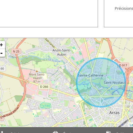
Précision
+
-
Le