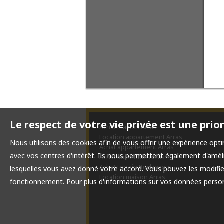
Le respect de votre vie privée est une prio
Achat maison Arras
Location appartement Arras
Nous utilisons des cookies afin de vous offrir une expérience o
Achat appartement Arras
avec vos centres d'intérêt. Ils nous permettent également d'amélio
Achat immeuble Arras
Achat terrain Roclincourt
lesquelles vous avez donné votre accord. Vous pouvez les modifier
Location maison Arras
fonctionnement. Pour plus d'informations sur vos données personn