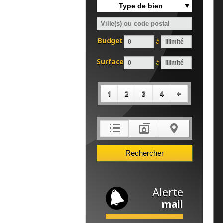
Type de bien
Budget
à
Surface
à
1
2
3
4
+
Alerte
mail