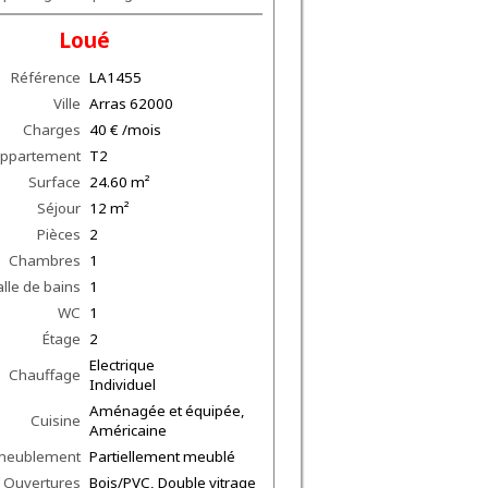
Loué
Référence
LA1455
Ville
Arras
62000
Charges
40 € /mois
appartement
T2
Surface
24.60
m²
Séjour
12
m²
Pièces
2
Chambres
1
alle de bains
1
WC
1
Étage
2
Electrique
Chauffage
Individuel
Aménagée et équipée,
Cuisine
Américaine
meublement
Partiellement meublé
Ouvertures
Bois/PVC, Double vitrage