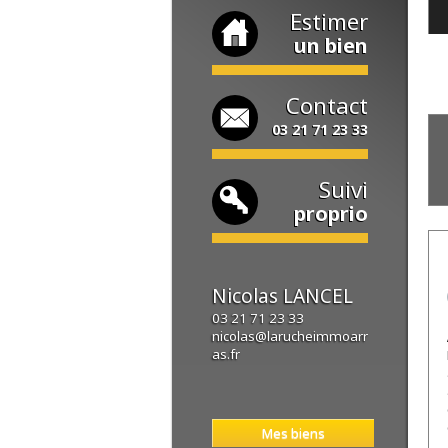
Estimer
un bien
Contact
03 21 71 23 33
Suivi
proprio
Nicolas
LANCEL
03 21 71 23 33
nicolas@larucheimmoarr
as.fr
Mes biens