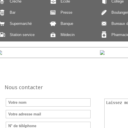
Crèche
École
Collège
Bar
Presse
Boulanger
Supermarché
Banque
Bureaux d
Station service
Médecin
Pharmaci
Nous contacter