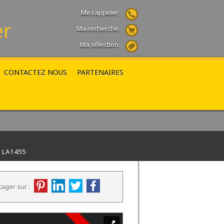
Me rappeler
er
Ma recherche
Ma sélection
CONTACTEZ NOUS
PARTENAIRES
2 LA1455
tager sur :