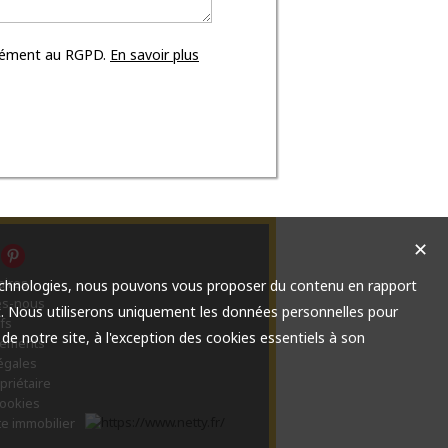
rmément au RGPD.
En savoir plus
✕
aires
 technologies, nous pouvons vous proposer du contenu en rapport
es-nous
net. Nous utiliserons uniquement les données personnelles pour
fs
e notre site, à l'exception des cookies essentiels à son
gements
égales
priétaire
cookies
te immobilier