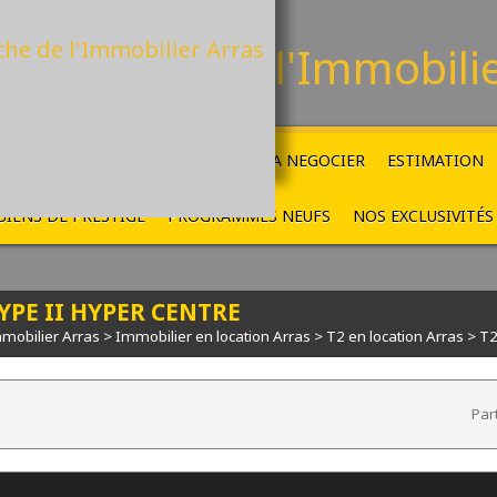
La Ruche
de l'Immobili
ACCUEIL
VENTES
LOCATIONS
A NEGOCIER
ESTIMATION
BIENS DE PRESTIGE
PROGRAMMES NEUFS
NOS EXCLUSIVITÉS
YPE II HYPER CENTRE
mobilier Arras
>
Immobilier en location Arras
>
T2 en location Arras
> T
Par