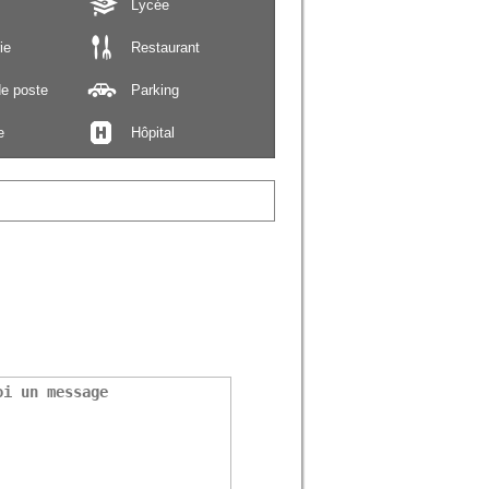
Lycée
ie
Restaurant
e poste
Parking
e
Hôpital