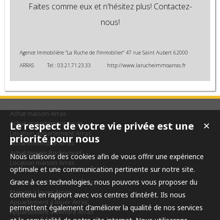
Faites comme eux et n'hésitez plus! Contactez-
nous!
Agence Immobilière "La Ruche de l'Immobilier" 47 rue Saint Aubert 62000
ARRAS Tel : 03.21.71.23.33
http://www.larucheimmoarras.fr
Achat maison Arras
Achat appartement Arras
Le respect de votre vie privée est une
✕
Location appartement Arras
priorité pour nous
Achat immeuble Arras
Achat terrain Roclincourt
Nous utilisons des cookies afin de vous offrir une expérience
Location maison Arras
optimale et une communication pertinente sur notre site.
Grace à ces technologies, nous pouvons vous proposer du
Appartement à vendre Arras
Maison à louer Arras
contenu en rapport avec vos centres d'intérêt. Ils nous
Appartement à louer Arras
permettent également d'améliorer la qualité de nos services
Appartement à vendre Arras