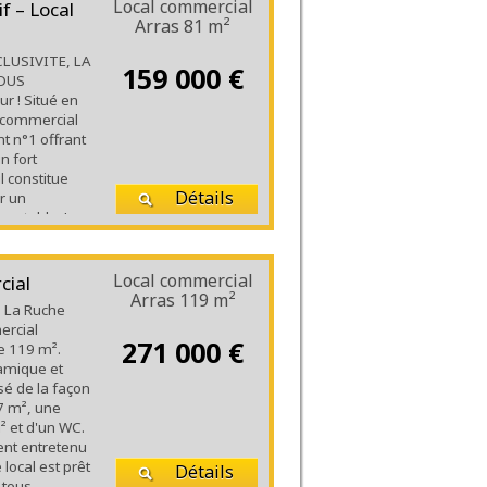
Local commercial
f – Local
Arras
81 m²
CLUSIVITE, LA
159 000 €
VOUS
r ! Situé en
al commercial
t n°1 offrant
un fort
il constitue
Détails
r un
rentable. Le
ace
ussée, d’une
Local commercial
cial
Arras
119 m²
é, La Ruche
ercial
271 000 €
e 119 m².
namique et
sé de la façon
7 m², une
² et d'un WC.
ent entretenu
 local est prêt
Détails
 tous