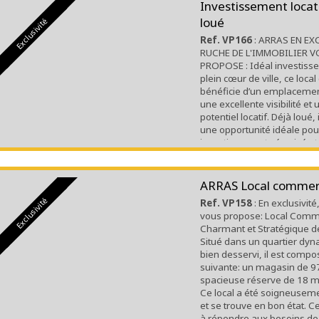
Investissement locati
loué
Exclusivité
Ref. VP166
: ARRAS EN EX
RUCHE DE L'IMMOBILIER 
PROPOSE : Idéal investisseu
plein cœur de ville, ce loc
bénéficie d’un emplacemen
une excellente visibilité et 
potentiel locatif. Déjà loué, 
une opportunité idéale pou
investissement sécurisé et 
bien se compose d’un esp
commercial en rez-de-cha
sa...
ARRAS Local commer
Exclusivité
Ref. VP158
: En exclusivit
vous propose: Local Comm
Charmant et Stratégique d
Situé dans un quartier dy
bien desservi, il est compo
suivante: un magasin de 9
spacieuse réserve de 18 m
Ce local a été soigneusem
et se trouve en bon état. Ce
à répondre aux besoins de