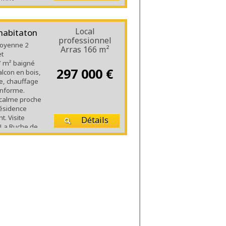
s...
Local
habitaton
professionnel
toyenne 2
Arras
166 m²
et
27 m² baigné
297 000 €
lcon en bois,
se, chauffage
onforme.
 calme proche
ésidence
t. Visite
Détails
 La Ruche de