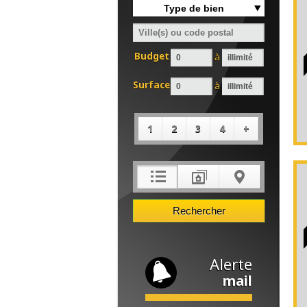
Type de bien
Budget
à
Surface
à
1
2
3
4
+
Alerte
mail