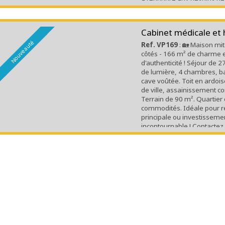
professionnels. Spécial Inve
Cabinet médicale et 
Nouveauté
Ref. VP169
: 🏡 Maison mi
côtés - 166 m² de charme 
d'authenticité ! Séjour de 
de lumière, 4 chambres, ba
cave voûtée. Toit en ardoi
de ville, assainissement c
Terrain de 90 m². Quartier
commodités. Idéale pour r
principale ou investissemen
incontournable ! Contactez
l'Immobilier.