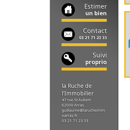
Estimer
un bien
Contact
03 21 71 23 33
Suivi
proprio
la Ruche de
l'Immobilier
47 rue St Aubert
62000
Arras
guillaume@larucheimm
oarras.fr
03 21 71 23 33