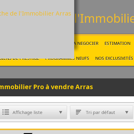
La Ruche
de l'Immobili
ACCUEIL
VENTES
LOCATIONS
A NEGOCIER
ESTIMATION
BIENS DE PRESTIGE
PROGRAMMES NEUFS
NOS EXCLUSIVITÉS
mmobilier Pro à vendre Arras
Affichage liste
Tri par défaut