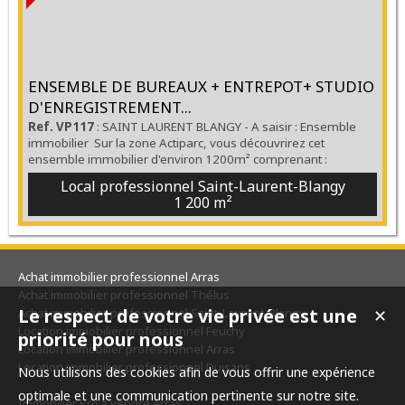
ENSEMBLE DE BUREAUX + ENTREPOT+ STUDIO
D'ENREGISTREMENT...
Ref. VP117
: SAINT LAURENT BLANGY - A saisir : Ensemble
immobilier Sur la zone Actiparc, vous découvrirez cet
ensemble immobilier d'environ 1200m² comprenant :
Bureaux en très bon état sur une surface de 230 m², 5/6
Local professionnel Saint-Laurent-Blangy
bureaux, salle de réunion, réfectoire avec cuisine équipée,
1 200 m²
salle informatique et sanitaires.... Sur une surface de 120 m²:
Salle de réunion, accueil, cuisine/repas, 3 bureaux, hall...
Achat immobilier professionnel Arras
Achat immobilier professionnel Thélus
Le respect de votre vie privée est une
Achat immobilier professionnel Saint-Laurent-Blangy
✕
Location immobilier professionnel Feuchy
priorité pour nous
Location immobilier professionnel Arras
Location immobilier professionnel Duisans
Nous utilisons des cookies afin de vous offrir une expérience
optimale et une communication pertinente sur notre site.
Immobilier Pro à vendre Arras