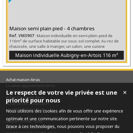
Maison semi plain pied - 4 chambres
Ref. VM3907
: Maison individuelle en semi plein-pied de
116m² de surface habitable sur sous-sol complet. Au rez de
chaussée, une salle à manger, un salon, une cuisine
aménagée et équipée, une salle d'eau, un WC, et deux
Maison individuelle Aubigny-en-Artois
116 m²
chambres. A l'étage deux chambres , une salle d'eau d'eau et
un 2 WC offrent un confort optimal au quotidien, le tout sur un
terrain de 589 m² Atout: stationnements intérieur et ex...
Achat maison Arras
Location appartement Arras
Le respect de votre vie privée est une
Achat appartement Arras
✕
Achat immeuble Arras
priorité pour nous
Achat terrain Roclincourt
Location maison Arras
Nous utilisons des cookies afin de vous offrir une expérience
optimale et une communication pertinente sur notre site.
Maison à louer Arras
Grace à ces technologies, nous pouvons vous proposer du
Appartement à louer Arras