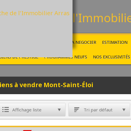
La Ruche
de l'Immobili
ACCUEIL
VENTES
LOCATIONS
A NEGOCIER
ESTIMATION
BIENS DE PRESTIGE
PROGRAMMES NEUFS
NOS EXCLUSIVITÉS
iens à vendre Mont-Saint-Éloi
Affichage liste
Tri par défaut