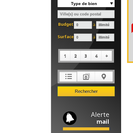
Type de bien
Budget
à
Surface
à
1
2
3
4
+
Alerte
mail