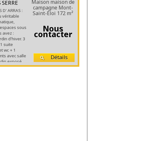
Maison maison de
 SERRE
campagne Mont-
 D' ARRAS :
Saint-Éloi
172 m²
 véritable
matique,
Nous
s espaces sous
contacter
 avez :
din d'hiver. 3
1 suite
et wc + 1
nts avec salle
Détails
ardin exposé