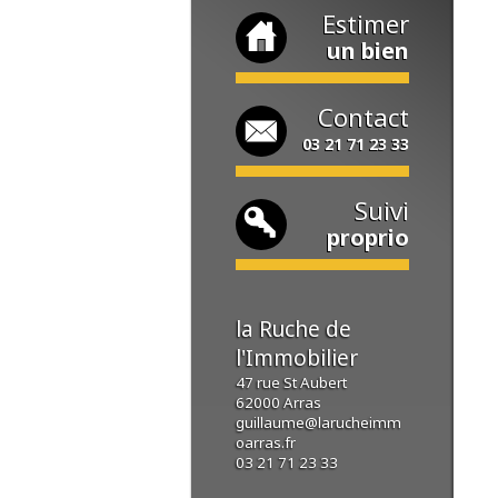
Estimer
un bien
Contact
03 21 71 23 33
Suivi
proprio
la Ruche de
l'Immobilier
47 rue St Aubert
62000
Arras
guillaume@larucheimm
oarras.fr
03 21 71 23 33