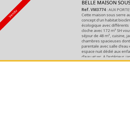
BELLE MAISON SOUS
Ref. VM3774
: AUX PORTES
Vendu
Cette maison sous serre au
concept d'un habitat biocli
écologique avec différent
cloche avec 172 m² SH vous
séjour de 48 m², cuisine, jar
chambres spacieuses dont
parentale avec salle d'eau 
espace nuit dédié aux enfa
d'eau et wc. A l'extérieur, j
sud + 1 cour privative...