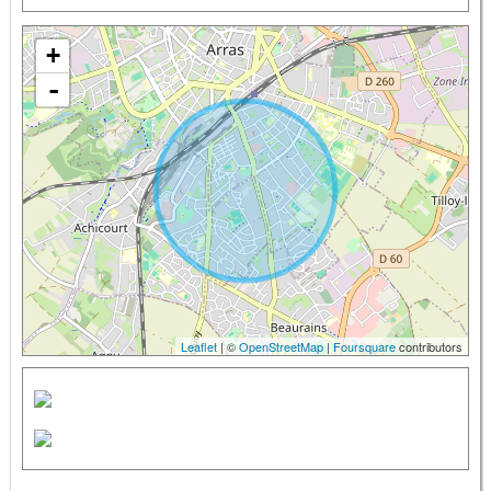
+
-
Leaflet
| ©
OpenStreetMap
|
Foursquare
contributors