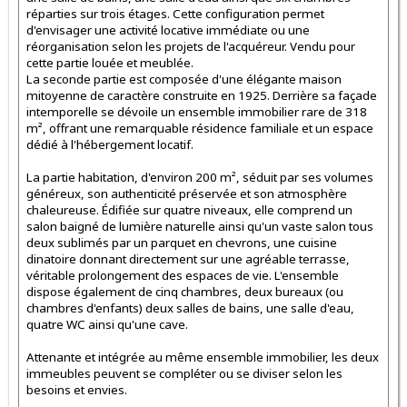
réparties sur trois étages. Cette configuration permet
d'envisager une activité locative immédiate ou une
réorganisation selon les projets de l'acquéreur. Vendu pour
cette partie louée et meublée.
La seconde partie est composée d'une élégante maison
mitoyenne de caractère construite en 1925. Derrière sa façade
intemporelle se dévoile un ensemble immobilier rare de 318
m², offrant une remarquable résidence familiale et un espace
dédié à l'hébergement locatif.
La partie habitation, d'environ 200 m², séduit par ses volumes
généreux, son authenticité préservée et son atmosphère
chaleureuse. Édifiée sur quatre niveaux, elle comprend un
salon baigné de lumière naturelle ainsi qu'un vaste salon tous
deux sublimés par un parquet en chevrons, une cuisine
dinatoire donnant directement sur une agréable terrasse,
véritable prolongement des espaces de vie. L'ensemble
dispose également de cinq chambres, deux bureaux (ou
chambres d'enfants) deux salles de bains, une salle d'eau,
quatre WC ainsi qu'une cave.
Attenante et intégrée au même ensemble immobilier, les deux
immeubles peuvent se compléter ou se diviser selon les
besoins et envies.