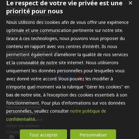
Le respect de votre vie privée est une
✕
Location appartement Arras
Achat immeuble Arras
priorité pour nous
Achat terrain Roclincourt
Location maison Arras
Nous utilisons des cookies afin de vous offrir une expérience
optimale et une communication pertinente sur notre site.
Appartement à vendre Arras
Grace à ces technologies, nous pouvons vous proposer du
Maison à louer Arras
Appartement à louer Arras
contenu en rapport avec vos centres d'intérêt. Ils nous
Appartement à vendre Arras
permettent également d'améliorer la qualité de nos services
Maison à louer Arras
et la convivialité de notre site internet. Nous utiliserons
Maison à vendre Doullens
uniquement les données personnelles pour lesquelles vous
avez donné votre accord. Vous pouvez les modifier à
n'importe quel moment via la rubrique "Gérer les cookies" en
Nos Honoraires
bas de notre site, à l'exception des cookies essentiels à son
Qui sommes-nous
Nos objectifs
fonctionnement. Pour plus d'informations sur vos données
Nos engagements
personnelles, veuillez consulter
notre politique de
Mentions légales
confidentialité
.
Espace propriétaire
Gérer les cookies
Création site internet immobilier
Tout accepter
Personnaliser