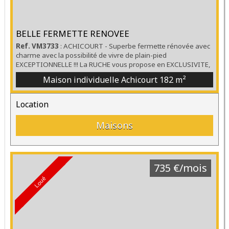
BELLE FERMETTE RENOVEE
Ref. VM3733
: ACHICOURT - Superbe fermette rénovée avec
charme avec la possibilité de vivre de plain-pied
EXCEPTIONNELLE !!! La RUCHE vous propose en EXCLUSIVITE,
Située dans un environnement paisible et recherché, à
Maison individuelle Achicourt
182 m²
seulement 3 kilomètres de la gare d’Arras, cette magnifique
fermette des années 1900 entièrement rénovée avec soin
offre un cadre de vie idéal alliant charme de l’ancien et
Location
confort...
Maisons
735 €/mois
Loué