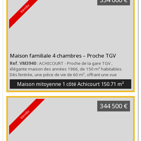
Vendu
Maison familiale 4 chambres – Proche TGV
Ref. VM3940
: ACHICOURT - Proche de la gare TGV ,
élégante maison des années 1966, de 150 m² habitables.
Dès l’entrée, une pièce de vie de 60 m², offrant une vue
dégagée sur le jardin. Une cuisine contemporaine,
Maison mitoyenne 1 côté Achicourt
150.71 m²
entièrement aménagée et équipée. À l’étage, quatre
chambres spacieuses, un dressing ainsi qu’une salle d’eau,
Côté extérieur et stationnement, un garage double ainsi que
de places de ...
344 500 €
Vendu