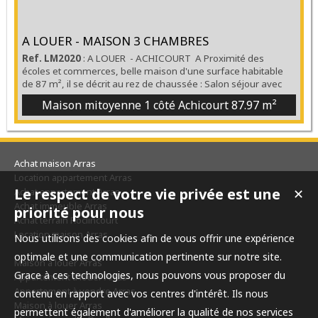
A LOUER - MAISON 3 CHAMBRES
Ref. LM2020
: A LOUER - ACHICOURT A Proximité des
écoles et commerces, belle maison d'une surface habitable
de 87 m², il se décrit au rez de chaussée : Salon séjour avec
cheminée, une cuisine entièrement équipée, lingerie, une
Maison mitoyenne 1 côté Achicourt
87.97 m²
véranda avec vue sur le jardin. A l'étage, 3 chambres, une
salle de bains. Double vitrage -Chauffage central gaz -
Garage 1 voiture. Libre de suite... Rare sur le ...
Achat maison Arras
Location appartement Arras
Le respect de votre vie privée est une
Achat appartement Arras
✕
Achat immeuble Arras
priorité pour nous
Achat terrain Roclincourt
Location maison Arras
Nous utilisons des cookies afin de vous offrir une expérience
optimale et une communication pertinente sur notre site.
Maison à louer Arras
Grace à ces technologies, nous pouvons vous proposer du
Appartement à louer Arras
Appartement à vendre Arras
contenu en rapport avec vos centres d'intérêt. Ils nous
Maison à louer Arras
permettent également d'améliorer la qualité de nos services